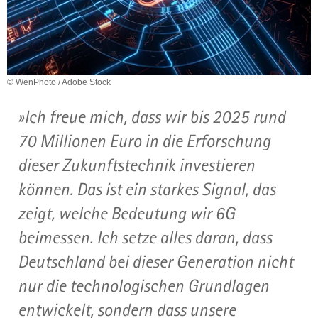
a
v
i
g
a
© WenPhoto / Adobe Stock
t
Ich freue mich, dass wir bis 2025 rund
i
o
70 Millionen Euro in die Erforschung
n
dieser Zukunftstechnik investieren
können. Das ist ein starkes Signal, das
zeigt, welche Bedeutung wir 6G
beimessen. Ich setze alles daran, dass
Deutschland bei dieser Generation nicht
nur die technologischen Grundlagen
entwickelt, sondern dass unsere