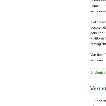
Schon seit
Leuchttur
insgesamt 
Ziel diese
gesetzt, 
dabei der 
Plattform 
ermöglich
Von dem Pr
Wohnen.
Stadt L
Vernet
Für den Au