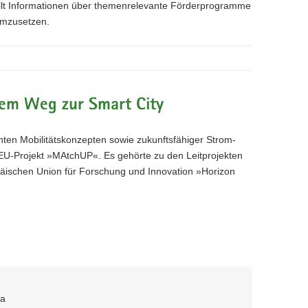
messe
ellt Informationen über themenrelevante Förderprogramme
 umzusetzen.
dem Weg zur Smart City
genten Mobilitätskonzepten sowie zukunftsfähiger Strom-
EU-Projekt »MAtchUP«. Es gehörte zu den Leitprojekten
äischen Union für Forschung und Innovation »Horizon
ia