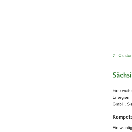
Cluste
Sächs
Eine weit
Energien,
GmbH. Sie
Kompeten
Ein wichti