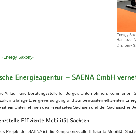
Energy Saxo
Hannover Me
© Energy S
Energy
Saxony
r »Energy Saxony«
ist
jährlich
mit
ische Energieagentur – SAENA GmbH vernet
einem
großen
Gemeinsch
ere Anlauf- und Beratungsstelle für Bürger, Unternehmen, Kommunen,
auf
 zukunftsfähige Energieversorgung und zur bewussten effizienten Ener
der
 ist ein Unternehmen des Freistaates Sachsen und der Sächsischen 
Hannover
Messe,
der
zstelle Effiziente Mobilität Sachsen
weltweit
größten
ges Projekt der SAENA ist die Kompetenzstelle Effiziente Mobilität Sa