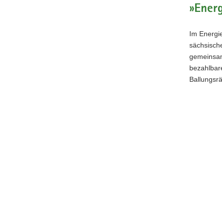
»Energ
Im Energie
sächsisch
gemeinsam
bezahlbar
Ballungsr