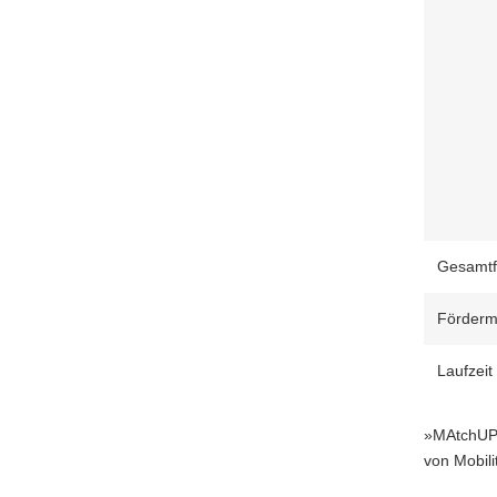
Gesamtf
Fördermi
Laufzeit
»MAtchUP«
von Mobili