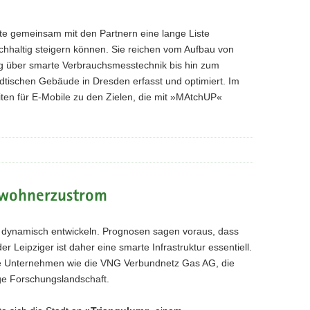
tte gemeinsam mit den Partnern eine lange Liste
chhaltig steigern können. Sie reichen vom Aufbau von
ng über smarte Verbrauchsmesstechnik bis hin zum
tädtischen Gebäude in Dresden erfasst und optimiert. Im
iten für E-Mobile zu den Zielen, die mit »MAtchUP«
inwohnerzustrom
s dynamisch entwickeln. Prognosen sagen voraus, dass
Leipziger ist daher eine smarte Infrastruktur essentiell.
fte Unternehmen wie die VNG Verbundnetz Gas AG, die
ge Forschungslandschaft.