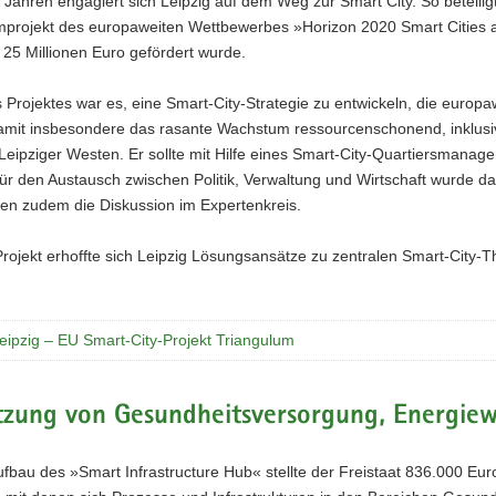
 Jahren engagiert sich Leipzig auf dem Weg zur Smart City. So beteilig
mprojekt des europaweiten Wettbewerbes »Horizon 2020 Smart Cities
25 Millionen Euro gefördert wurde.
s Projektes war es, eine Smart-City-Strategie zu entwickeln, die europa
damit insbesondere das rasante Wachstum ressourcenschonend, inklusiv
Leipziger Westen. Er sollte mit Hilfe eines Smart-City-Quartiersmanag
für den Austausch zwischen Politik, Verwaltung und Wirtschaft wurde d
ten zudem die Diskussion im Expertenkreis.
ojekt erhoffte sich Leipzig Lösungsansätze zu zentralen Smart-City-The
eipzig – EU Smart-City-Projekt Triangulum
zung von Gesundheitsversorgung, Energiewi
fbau des »Smart Infrastructure Hub« stellte der Freistaat 836.000 Euro