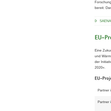
Forschung
bereit. Da
SAENA 
EU-Pr
Eine Zukun
und Wärme
der Initi
2020«.
EU-Proj
Partner
Partner 