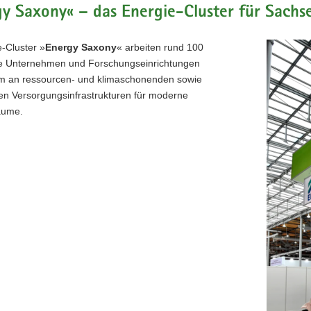
Smart
y Saxony« – das Energie-Cluster für Sachs
City
–
alles
-Cluster »
Energy Saxony
« arbeiten rund 100
ist
e Unternehmen und Forschungseinrichtungen
mit
 an ressourcen- und klimaschonenden sowie
allem
verbunde
en Versorgungsinfrastrukturen für moderne
äume.