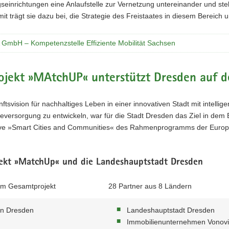
Industrie
seinrichtungen eine Anlaufstelle zur Vernetzung untereinander und st
vertreten.
mit trägt sie dazu bei, die Strategie des Freistaates in diesem Bereich
GmbH – Kompetenzstelle Effiziente Mobilität Sachsen
ojekt »MAtchUP« unterstützt Dresden auf 
ftsvision für nachhaltiges Leben in einer innovativen Stadt mit intelli
versorgung zu entwickeln, war für die Stadt Dresden das Ziel in dem 
ative »Smart Cities and Communities« des Rahmenprogramms der Europ
ekt »MatchUp« und die Landeshauptstadt Dresden
 im Gesamtprojekt
28 Partner aus 8 Ländern
in Dresden
Landeshauptstadt Dresden
Immobilienunternehmen Vonov