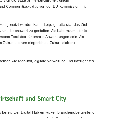
te sich die Stadt an
»Triangulum«
, einem
 and Communities«, das von der EU-Kommission mit
weit genutzt werden kann. Leipzig hatte sich das Ziel
 und lebenswert zu gestalten. Als Laborraum diente
ements Testlabor für smarte Anwendungen sein. Als
as Zukunftsforum eingerichtet. Zukunftslabore
men wie Mobilität, digitale Verwaltung und intelligentes
rtschaft und Smart City
 bereit. Der Digital Hub entwickelt branchenübergreifend