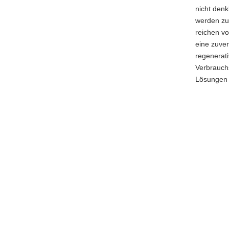
nicht den
a
werden zu 
v
reichen vo
i
eine zuver
g
regenerati
a
Verbrauch
t
Lösungen f
i
o
n