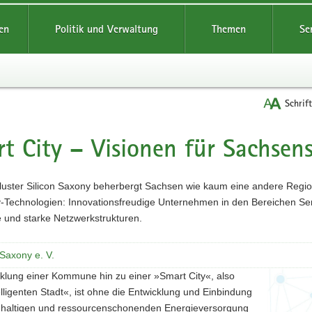
reifende
en
Politik und Verwaltung
Themen
Se
Schrif
t City – Visionen für Sachsen
t
luster Silicon Saxony beherbergt Sachsen wie kaum eine andere Region
-Technologien: Innovationsfreudige Unternehmen in den Bereichen Sens
 und starke Netzwerkstrukturen.
 Saxony e. V.
cklung einer Kommune hin zu einer »Smart City«, also
elligenten Stadt«, ist ohne die Entwicklung und Einbindung
hhaltigen und ressourcenschonenden Energieversorgung