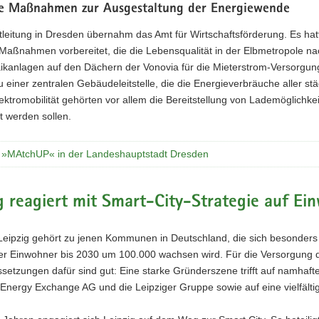
e Maßnahmen zur Ausgestaltung der Energiewende
tleitung in Dresden übernahm das Amt für Wirtschaftsförderung. Es ha
Maßnahmen vorbereitet, die die Lebensqualität in der Elbmetropole na
aikanlagen auf den Dächern der Vonovia für die Mieterstrom-Versorgu
u einer zentralen Gebäudeleitstelle, die die Energieverbräuche aller s
ektromobilität gehörten vor allem die Bereitstellung von Lademöglichke
ht werden sollen.
t »MAtchUP« in der Landeshauptstadt Dresden
g reagiert mit Smart-City-Strategie auf E
 Leipzig gehört zu jenen Kommunen in Deutschland, die sich besonder
er Einwohner bis 2030 um 100.000 wachsen wird. Für die Versorgung der 
ssetzungen dafür sind gut: Eine starke Gründerszene trifft auf namha
Energy Exchange AG und die Leipziger Gruppe sowie auf eine vielfälti