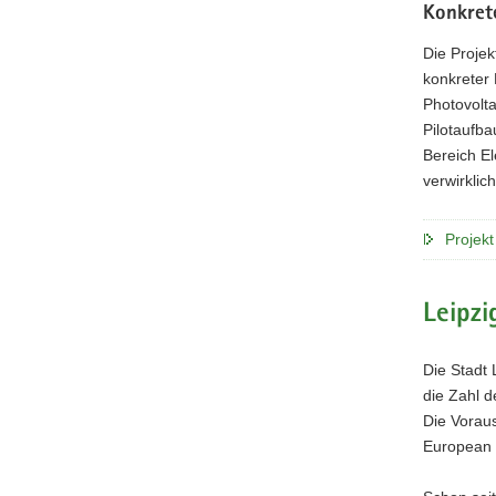
Konkret
Die Projek
konkreter 
Photovolt
Pilotaufba
Bereich El
verwirklic
Projek
Leipzi
Die Stadt
die Zahl d
Die Vorau
European 