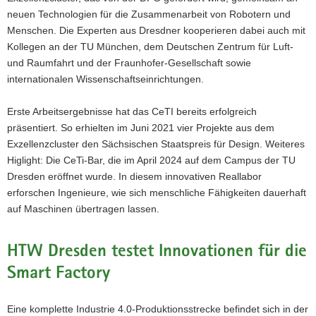
die
neuen Technologien für die Zusammenarbeit von Robotern und
Gesellschaft
erfahrbar
Menschen. Die Experten aus Dresdner kooperieren dabei auch mit
zu
Kollegen an der TU München, dem Deutschen Zentrum für Luft-
machen.
und Raumfahrt und der Fraunhofer-Gesellschaft sowie
Die
internationalen Wissenschaftseinrichtungen.
Fingerbewegungen
des
Roboterarms
Erste Arbeitsergebnisse hat das CeTI bereits erfolgreich
lassen
präsentiert. So erhielten im Juni 2021 vier Projekte aus dem
sich
Exzellenzcluster den Sächsischen Staatspreis für Design. Weiteres
mit
Higlight: Die CeTi-Bar, die im April 2024 auf dem Campus der TU
Hilfe
von
Dresden eröffnet wurde. In diesem innovativen Reallabor
eingestrickten
erforschen Ingenieure, wie sich menschliche Fähigkeiten dauerhaft
Sensoren
auf Maschinen übertragen lassen.
im
Handschuh
steuern.
HTW Dresden testet Innovationen für die
Smart Factory
Eine komplette Industrie 4.0-Produktionsstrecke befindet sich in der