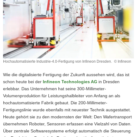
Hochautomatisierte Industrie-4.0-Fertigung von Infineon Dresden.
© Infineon
Hochautomatisierte
Industrie-
Wie die digitalisierte Fertigung der Zukunft aussehen wird, das ist
4.0-
schon heute bei der
Infineon Technologies AG
in Dresden
Fertigung
erlebbar. Das Unternehmen hat seine 300-Millimeter-
von
Infineon
Volumenproduktion für Leistungshalbleiter von Anfang an als
Dresden.
hochautomatisierte Fabrik gebaut. Die 200-Millimeter-
Fertigungslinie wurde ebenfalls mit neuester Technik ausgestattet.
Heute gehört sie zu den modernsten der Welt: Den Wafertransport
übernehmen Roboter, Sensoren erfassen eine Vielzahl von Daten.
Über zentrale Softwaresysteme erfolgt automatisch die Steuerung