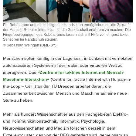
Ein Roboterarm und ein intelligenter Handschuh ermöglichen es, die Zukunft
der Mensch-Roboter-Interaktion für die Gesellschaft erfahrbar zu machen. Die
Fingerbewegungen des Roboterarms lassen sich mit Hilfe von eingestrickten
Sensoren im Handschuh steuern.
© Sebastian Weingart (DML-BY)
Ein
Roboterarm
Menschen sollen künftig in der Lage sein, in Echtzeit mit vernetzten
und
automatisierten Systemen in der realen oder virtuellen Welt zu
ein
interagieren. Das
»Zentrum für taktiles Internet mit Mensch-
intelligenter
Handschuh
Maschine-Interaktion«
(Centre for Tactile Internet with Human-in-
ermöglichen
the-Loop – CeTI) an der TU Dresden arbeitet daran, die
es,
Zusammenarbeit zwischen Mensch und Maschine auf eine neue
die
Stufe zu heben.
Zukunft
der
Mensch-
Mehr als hundert Wissenschaftler aus den Fachgebieten Elektro-
Roboter-
und Kommunikationstechnik, Informatik, Psychologie,
Interaktion
Neurowissenschaften und Medizin forschen derzeit in dem
für
Exzellenzcluster, das von der DFG gefördert wird, gemeinsam an