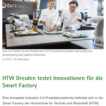
Die CeTI BAR ist ein Projekt des CeTI Exzellenzclusters und zeigt eine
Anwendung des taktilen Internets.
© CeTi / TU Dresden
Die
CeTI
BAR
ist
HTW Dresden testet Innovationen für die
ein
Smart Factory
Projekt
des
CeTI
Eine komplette Industrie 4.0-Produktionsstrecke befindet sich in der
Exzellenzclusters
Smart Factory der Hochschule für Technik und Wirtschaft (HTW)
und