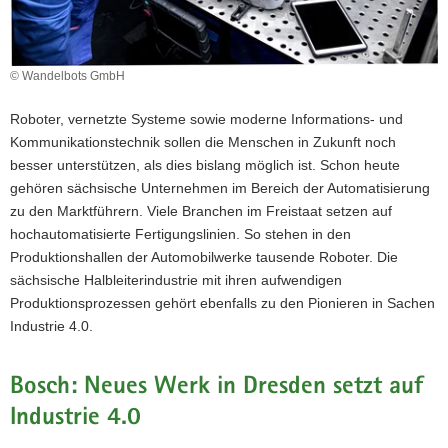
a
v
i
© Wandelbots GmbH
g
a
Roboter, vernetzte Systeme sowie moderne Informations- und
t
Kommunikationstechnik sollen die Menschen in Zukunft noch
i
besser unterstützen, als dies bislang möglich ist. Schon heute
o
gehören sächsische Unternehmen im Bereich der Automatisierung
n
zu den Marktführern. Viele Branchen im Freistaat setzen auf
hochautomatisierte Fertigungslinien. So stehen in den
Produktionshallen der Automobilwerke tausende Roboter. Die
sächsische Halbleiterindustrie mit ihren aufwendigen
Produktionsprozessen gehört ebenfalls zu den Pionieren in Sachen
Industrie 4.0.
Bosch: Neues Werk in Dresden setzt auf
Industrie 4.0