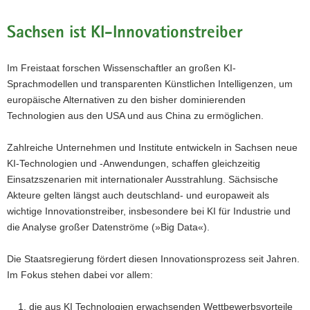
a
Sachsen ist KI-Innovationstreiber
v
i
g
Im Freistaat forschen Wissenschaftler an großen KI-
a
Sprachmodellen und transparenten Künstlichen Intelligenzen, um
t
europäische Alternativen zu den bisher dominierenden
i
Technologien aus den USA und aus China zu ermöglichen.
o
n
Zahlreiche Unternehmen und Institute entwickeln in Sachsen neue
KI-Technologien und -Anwendungen, schaffen gleichzeitig
Einsatzszenarien mit internationaler Ausstrahlung. Sächsische
Akteure gelten längst auch deutschland- und europaweit als
wichtige Innovationstreiber, insbesondere bei KI für Industrie und
die Analyse großer Datenströme (»Big Data«).
Die Staatsregierung fördert diesen Innovationsprozess seit Jahren.
Im Fokus stehen dabei vor allem:
die aus KI Technologien erwachsenden Wettbewerbsvorteile