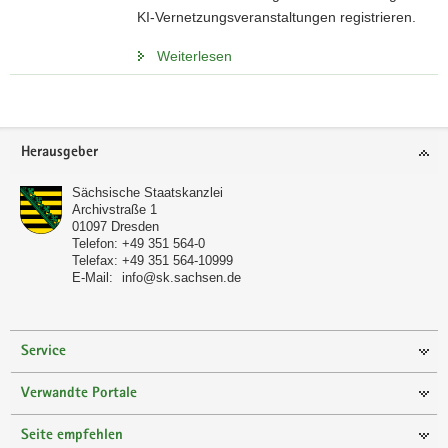
KI-Vernetzungsveranstaltungen registrieren.
a
v
Weiterlesen
i
g
a
t
Footer-
Herausgeber
i
Bereich
o
Sächsische Staatskanzlei
n
Archivstraße 1
01097
Dresden
Telefon:
+49 351 564-0
Telefax:
+49 351 564-10999
E-Mail:
info@sk.sachsen.de
Service
Verwandte Portale
Seite empfehlen