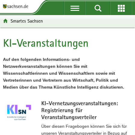
P
P
H
F
o
o
a
o
r
r
u
o
Smartes Sachsen
t
t
p
t
a
a
t
e
l
l
i
r
KI-Veranstaltungen
Hauptinhalt
ü
n
n
-
b
a
h
B
e
v
a
e
Auf den folgenden Informations- und
r
i
l
r
Netzwerkveranstaltungen können Sie mit
g
g
t
e
Wissenschaftlerinnen und Wissenschaftlern sowie mit
r
a
i
Vertreterinnen und Vertretern aus Wirtschaft, Politik und
e
t
c
Medien über das Thema Künstliche Intelligenz diskutieren.
i
i
h
f
o
KI-Vernetzungsveranstaltungen:
e
n
Registrierung für
n
Veranstaltungsverteiler
d
Über diesen Fragebogen können Sie sich für
e
unseren Veranstaltungsverteiler in Bezug auf
N