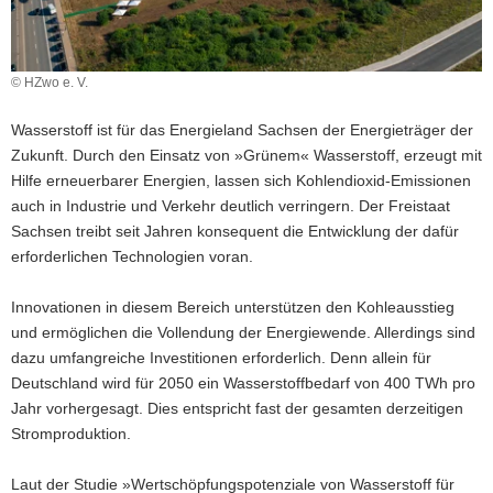
a
v
i
© HZwo e. V.
g
a
Wasserstoff ist für das Energieland Sachsen der Energieträger der
t
Zukunft. Durch den Einsatz von »Grünem« Wasserstoff, erzeugt mit
i
Hilfe erneuerbarer Energien, lassen sich Kohlendioxid-Emissionen
o
auch in Industrie und Verkehr deutlich verringern. Der Freistaat
n
Sachsen treibt seit Jahren konsequent die Entwicklung der dafür
erforderlichen Technologien voran.
Innovationen in diesem Bereich unterstützen den Kohleausstieg
und ermöglichen die Vollendung der Energiewende. Allerdings sind
dazu umfangreiche Investitionen erforderlich. Denn allein für
Deutschland wird für 2050 ein Wasserstoffbedarf von 400 TWh pro
Jahr vorhergesagt. Dies entspricht fast der gesamten derzeitigen
Stromproduktion.
Laut der Studie »Wertschöpfungspotenziale von Wasserstoff für